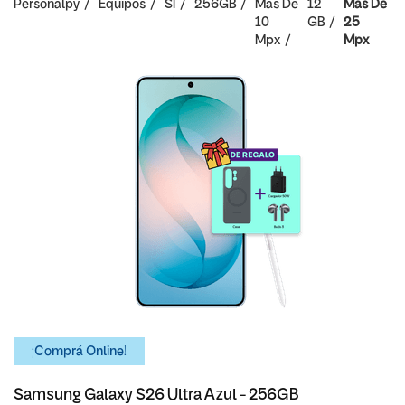
Personalpy
Equipos
SI
256GB
Mas De
12
Mas De
10
GB
25
Mpx
Mpx
¡Comprá Online!
Samsung Galaxy S26 Ultra Azul - 256GB