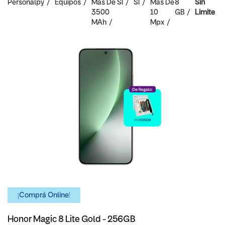
Personalpy
Equipos
Mas De
SI
SI
Mas De
8
Sin
3500
10
GB
Limite
MAh
Mpx
¡Comprá Online!
Honor Magic 8 Lite Gold - 256GB