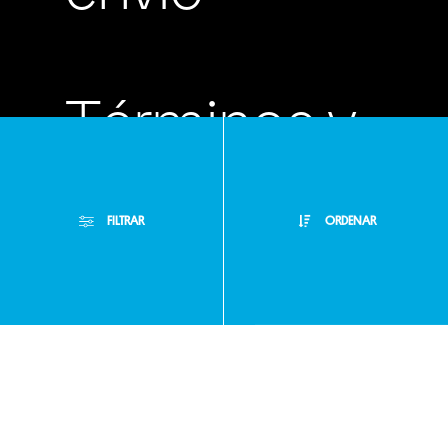
Términos y
condiciones
FILTRAR
ORDENAR
Políticas de
Filtros Aplicados
privacidad
Menor Precio
Limpiar Filtros
Mayor Precio