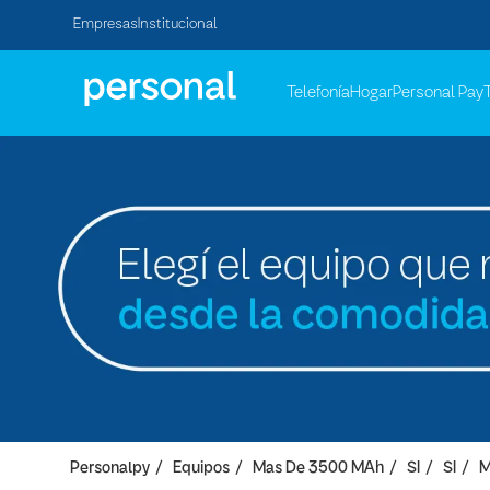
Empresas
Institucional
Telefonía
Hogar
Personal Pay
Personalpy
Equipos
Mas De 3500 MAh
SI
SI
M