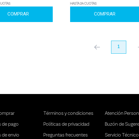
CUOTAS
HASTA 24 CUOTAS
COMPRAR
COMPRAR
anterior
1
pr
omprar
Términos y condiciones
Atención Person
 de pago
Políticas de privacidad
Buzón de Suger
 de envio
Preguntas frecuentes
Servicio Técnico