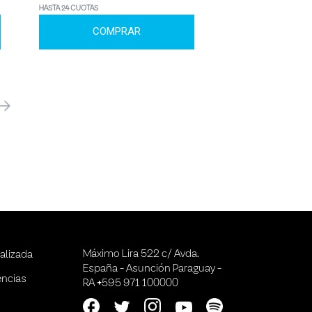
HASTA 24 CUOTAS
COMPRAR
óximo
Máximo Lira 522 c/ Avda.
alizada
España - Asunción Paraguay -
encias
RA +595 971 100000