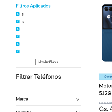
Filtros Aplicados
SI
SI
Limpiar Filtros
Filtrar
Teléfonos
¡Compr
Motor
512G
Marca
Gs. 6.13
Gs. 