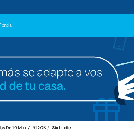
Tienda
as De 10 Mpx
512GB
Sin Limite