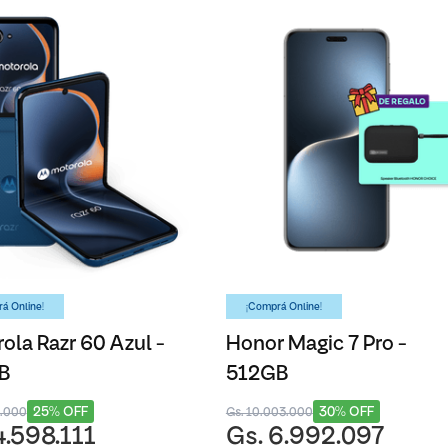
á Online!
¡Comprá Online!
ola Razr 60 Azul -
Honor Magic 7 Pro -
B
512GB
25% OFF
30% OFF
9.000
Gs. 10.003.000
4.598.111
Gs. 6.992.097