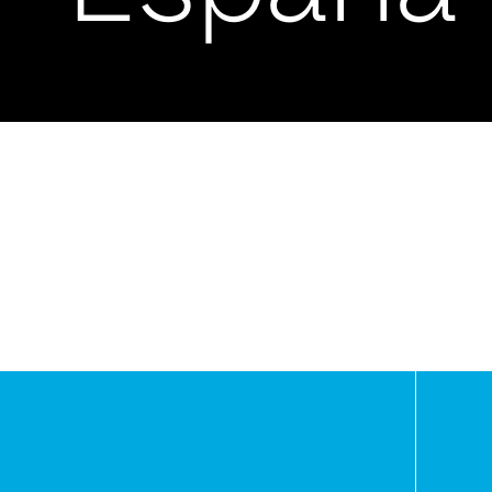
-
Asunci
Paragua