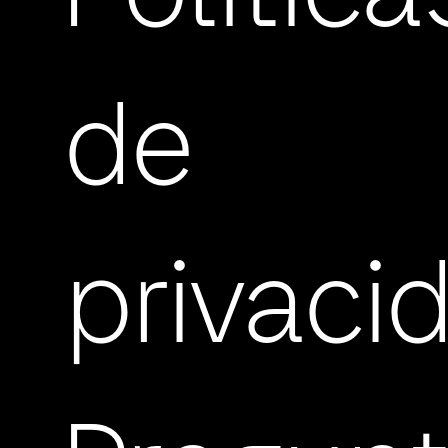
de
privaci