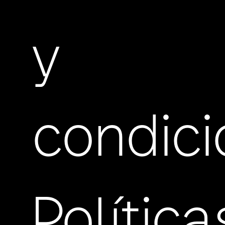
y
condic
Política