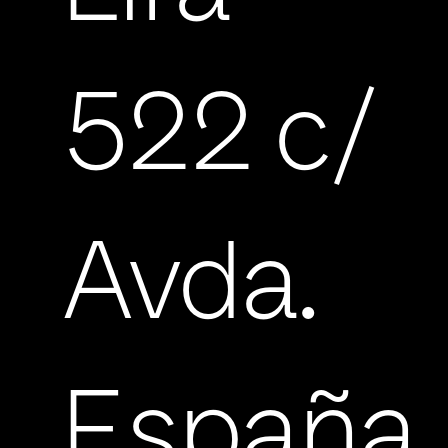
522 c/
Avda.
España