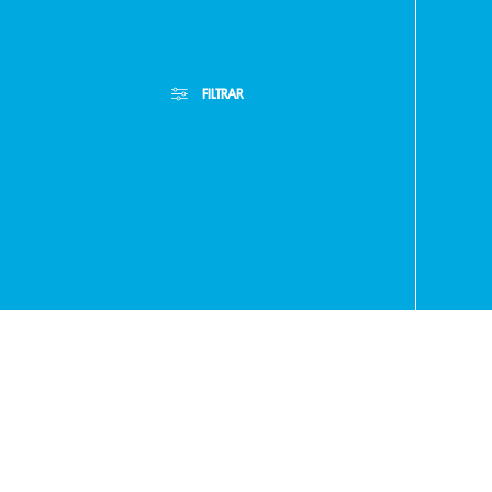
FILTRAR
- RA
+595
Filtros Aplicados
Menor Precio
Limpiar Filtros
971
Mayor Precio