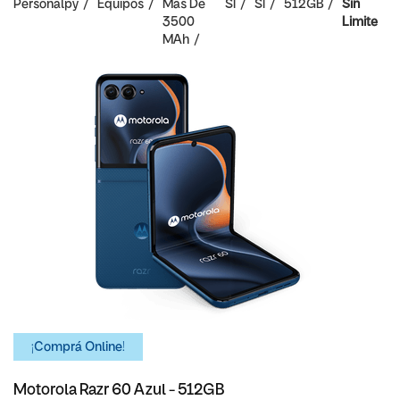
Personalpy
Equipos
Mas De
SI
SI
512GB
Sin
3500
Limite
MAh
¡Comprá Online!
Motorola Razr 60 Azul - 512GB