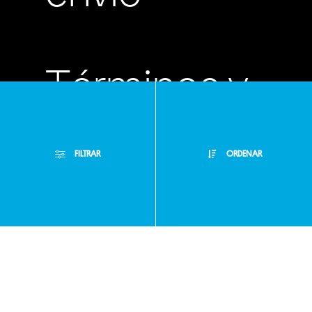
Términos y
condiciones
FILTRAR
ORDENAR
Políticas de
Filtros Aplicados
privacidad
Menor Precio
Limpiar Filtros
Mayor Precio