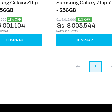
ng Galaxy Zflip
Samsung Galaxy Zflip 7
 256GB
- 256GB
11% OFF
11% OFF
8.000
Gs. 9.013.000
6.001.104
Gs. 8.003.544
CUOTAS
HASTA 24 CUOTAS
COMPRAR
COMPRAR
anterior
1
pr