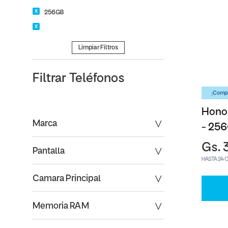
256GB
Limpiar Filtros
Filtrar
Teléfonos
¡Compr
Honor
Marca
- 25
Gs. 
Pantalla
HASTA 24 
Camara Principal
Memoria RAM