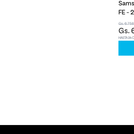
Samsu
FE -
Gs. 6.75
Gs. 
HASTA 24 