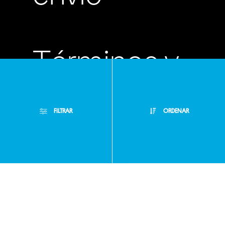
Términos y
condiciones
FILTRAR
ORDENAR
Políticas de
Filtros Aplicados
privacidad
Menor Precio
Limpiar Filtros
Mayor Precio