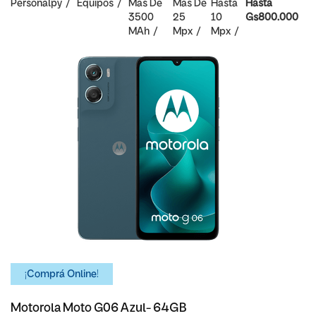
Personalpy
Equipos
Mas De
Mas De
Hasta
Hasta
3500
25
10
Gs800.000
MAh
Mpx
Mpx
¡Comprá Online!
Motorola Moto G06 Azul- 64GB