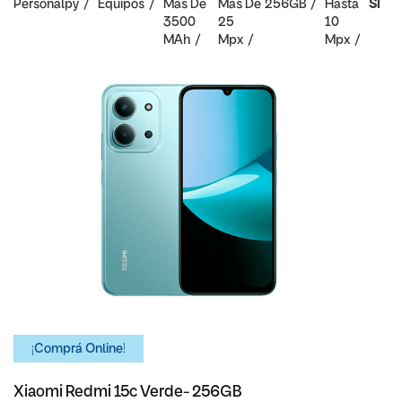
Personalpy
Equipos
Mas De
Mas De
256GB
Hasta
SI
3500
25
10
MAh
Mpx
Mpx
¡Comprá Online!
Xiaomi Redmi 15c Verde- 256GB