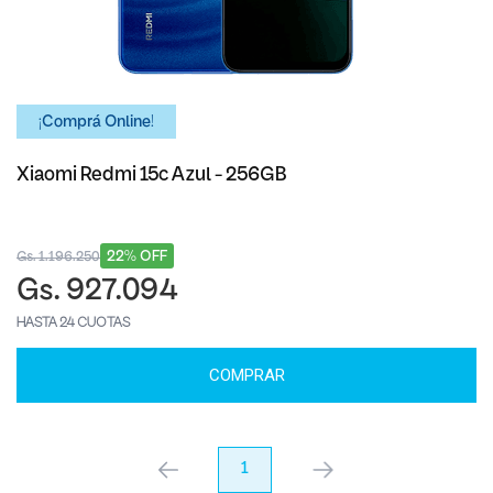
¡Comprá Online!
Xiaomi Redmi 15c Azul - 256GB
22% OFF
Gs. 1.196.250
Gs. 927.094
HASTA 24 CUOTAS
COMPRAR
anterior
1
próximo