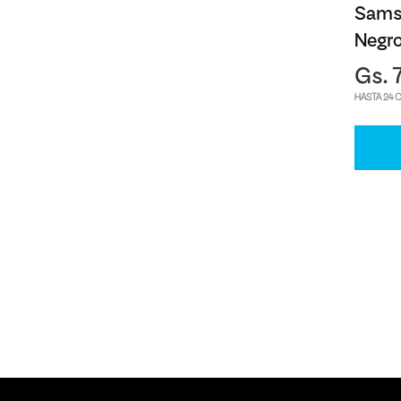
Sams
Negr
Gs. 
HASTA 24 