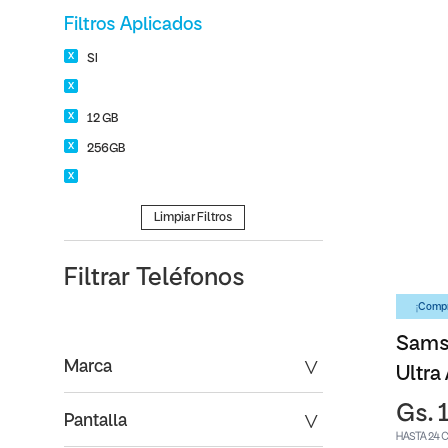
Filtros Aplicados
SI
12 GB
256GB
Limpiar Filtros
Filtrar
Teléfonos
¡Compr
Sams
Marca
Ultra
Gs. 
Pantalla
HASTA 24 