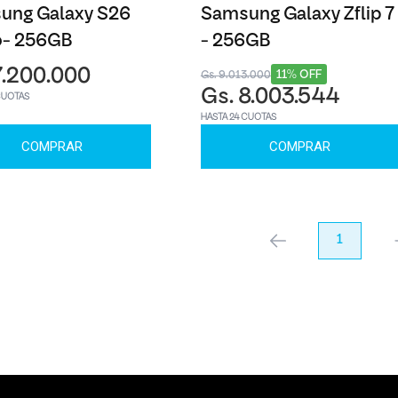
ung Galaxy S26
Samsung Galaxy Zflip 7
o- 256GB
- 256GB
7.200.000
11% OFF
Gs. 9.013.000
Gs. 8.003.544
CUOTAS
HASTA 24 CUOTAS
COMPRAR
COMPRAR
anterior
1
pr