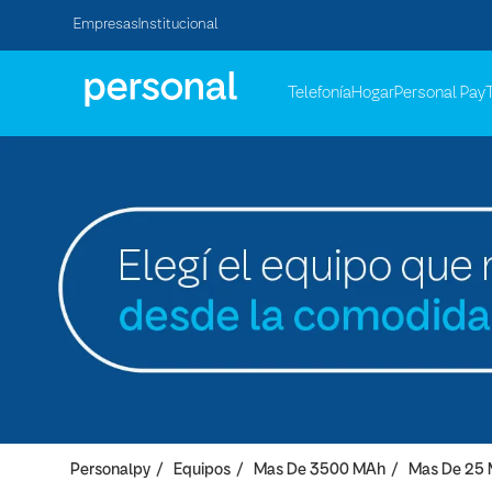
Empresas
Institucional
Telefonía
Hogar
Personal Pay
Personalpy
Equipos
Mas De 3500 MAh
Mas De 25