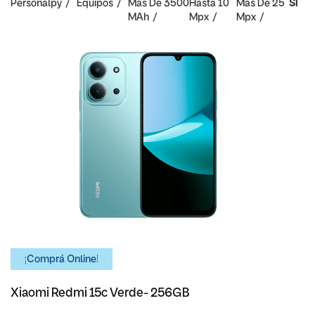
Personalpy
Equipos
Mas De 3500
Hasta 10
Mas De 25
SI
MAh
Mpx
Mpx
¡Comprá Online!
Xiaomi Redmi 15c Verde- 256GB