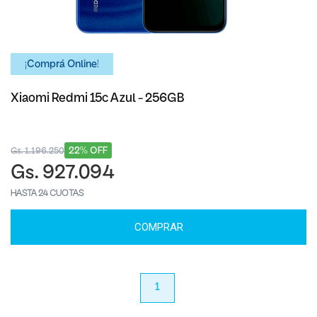
¡Comprá Online!
Xiaomi Redmi 15c Azul - 256GB
22% OFF
Gs. 1.196.250
Gs. 927.094
HASTA 24 CUOTAS
COMPRAR
anterior
1
próximo