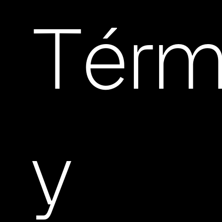
Térm
y