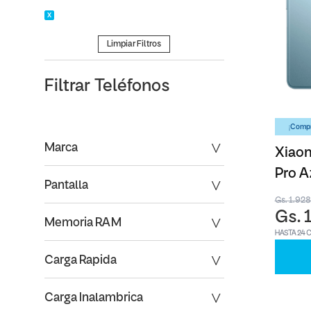
Limpiar Filtros
Filtrar
Teléfonos
¡Compr
Marca
Xiaom
Pro A
Pantalla
Gs. 1.92
Gs. 
Memoria RAM
HASTA 24 
Carga Rapida
Carga Inalambrica