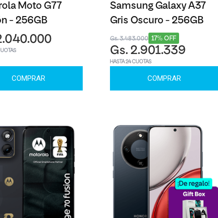
rola Moto G77
Samsung Galaxy A37
ón - 256GB
Gris Oscuro - 256GB
2.040.000
17% OFF
Gs. 3.483.000
Gs. 2.901.339
CUOTAS
HASTA 24 CUOTAS
COMPRAR
COMPRAR