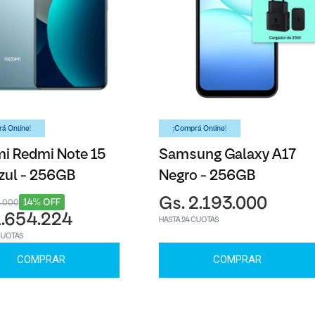
á Online!
¡Comprá Online!
i Redmi Note 15
Samsung Galaxy A17
zul - 256GB
Negro - 256GB
Gs. 2.193.000
14% OFF
8.000
1.654.224
HASTA 24 CUOTAS
CUOTAS
COMPRAR
COMPRAR