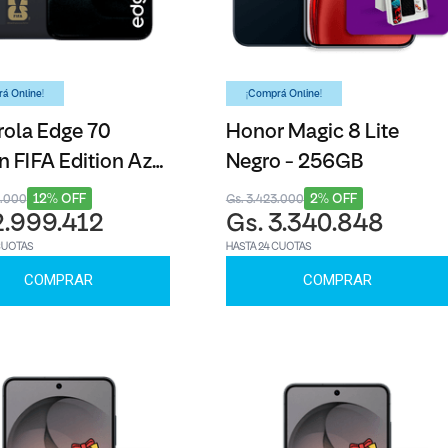
á Online!
¡Comprá Online!
ola Edge 70
Honor Magic 8 Lite
n FIFA Edition Azul
Negro - 256GB
6GB
12% OFF
2% OFF
3.000
Gs. 3.423.000
2.999.412
Gs. 3.340.848
CUOTAS
HASTA 24 CUOTAS
COMPRAR
COMPRAR