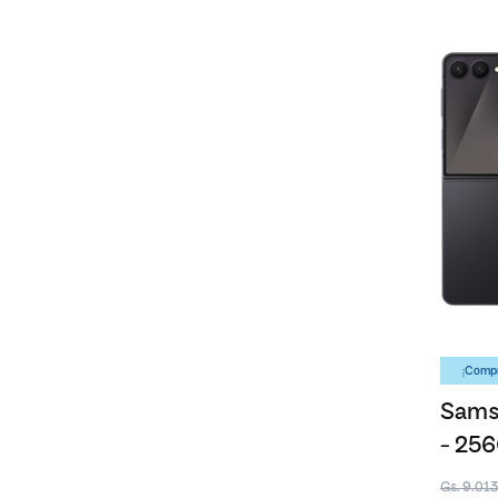
¡Compr
Samsu
- 25
Gs. 9.01