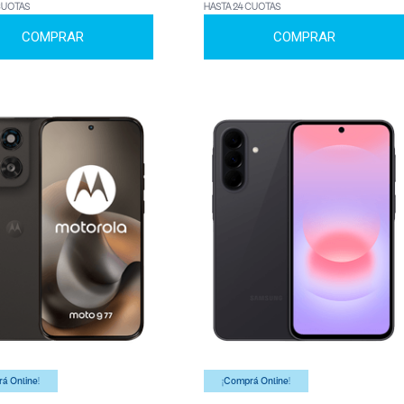
CUOTAS
HASTA 24 CUOTAS
COMPRAR
COMPRAR
á Online!
¡Comprá Online!