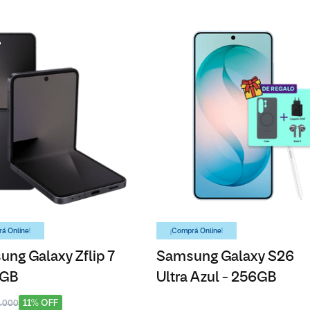
á Online!
¡Comprá Online!
ng Galaxy Zflip 7
Samsung Galaxy S26
6GB
Ultra Azul - 256GB
11% OFF
3.000