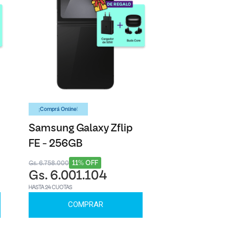
¡Comprá Online!
Samsung Galaxy Zflip
FE - 256GB
11% OFF
Gs. 6.758.000
Gs. 6.001.104
HASTA 24 CUOTAS
COMPRAR