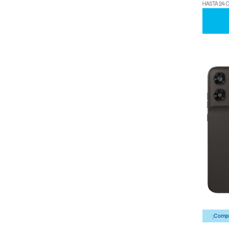
HASTA 24 
¡Compr