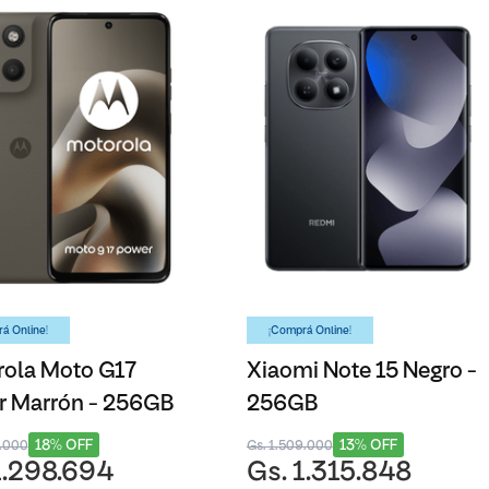
á Online!
¡Comprá Online!
ola Moto G17
Xiaomi Note 15 Negro -
r Marrón - 256GB
256GB
18% OFF
13% OFF
8.000
Gs. 1.509.000
1.298.694
Gs. 1.315.848