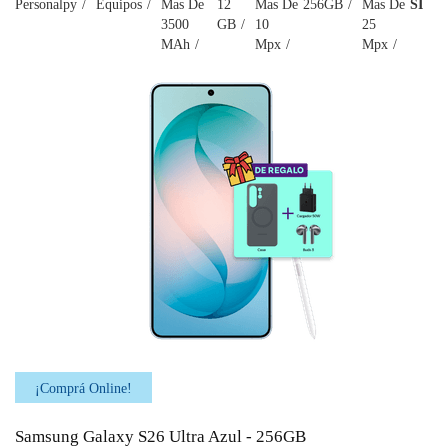
Personalpy
Equipos
Mas De
12
Mas De
256GB
Mas De
SI
3500
GB
10
25
MAh
Mpx
Mpx
¡Comprá Online!
Samsung Galaxy S26 Ultra Azul - 256GB