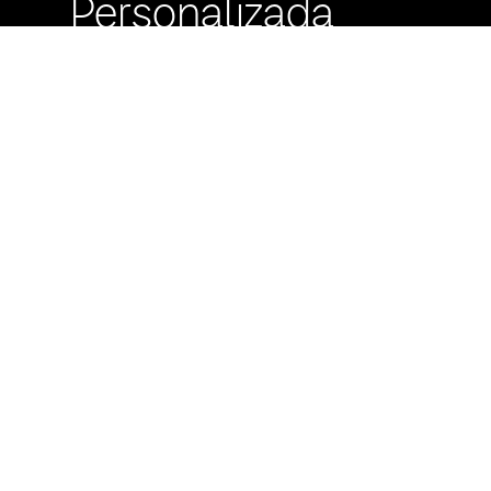
Personalizada
Buzón de
Sugerencias
Servicio Técnico
Máximo Lira 522 c/
Avda. España -