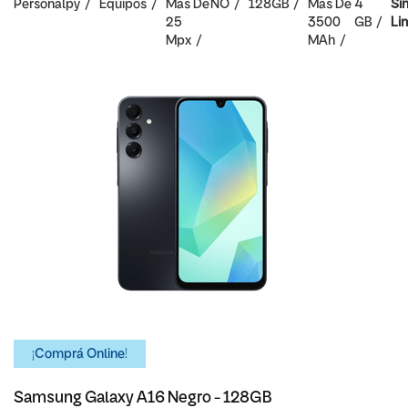
Personalpy
Equipos
Mas De
NO
128GB
Mas De
4
Si
25
3500
GB
Li
Mpx
MAh
¡Comprá Online!
Samsung Galaxy A16 Negro - 128GB