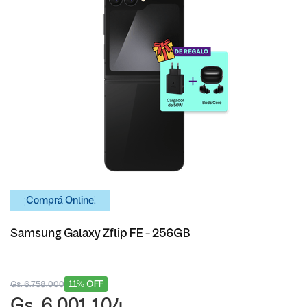
¡Comprá Online!
Samsung Galaxy Zflip FE - 256GB
11% OFF
Gs. 6.758.000
Gs. 6.001.104