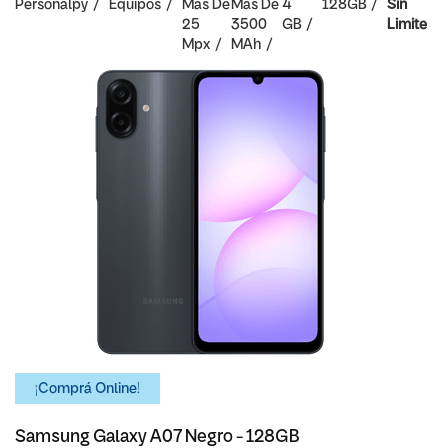
Personalpy
Equipos
Mas De
Mas De
4
128GB
Sin
25
3500
GB
Limite
Mpx
MAh
¡Comprá Online!
Samsung Galaxy A07 Negro - 128GB