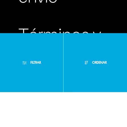
Términos y
condiciones
FILTRAR
ORDENAR
Políticas de
Filtros Aplicados
privacidad
Menor Precio
Limpiar Filtros
Mayor Precio