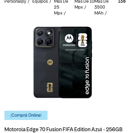
Personalpy
Equipos
Mas De
Mas De 10
Mas De
138
25
Mpx
3500
Mpx
MAh
¡Comprá Online!
Motorola Edge 70 Fusion FIFA Edition Azul - 256GB