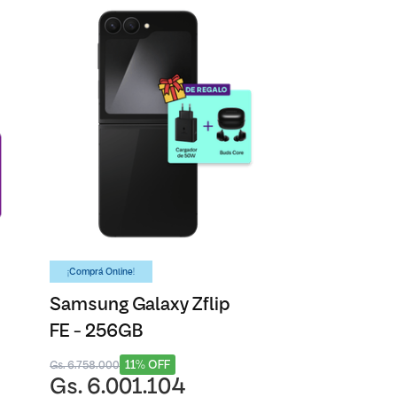
¡Comprá Online!
Samsung Galaxy Zflip
FE - 256GB
11% OFF
Gs. 6.758.000
Gs. 6.001.104