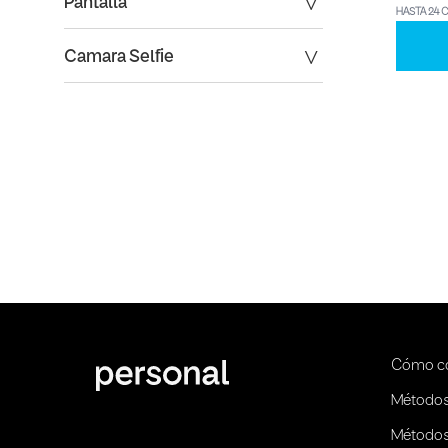
Pantalla
HASTA 24 
Camara Selfie
Cómo c
Métodos
Métodos