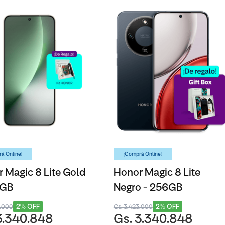
á Online!
¡Comprá Online!
 Magic 8 Lite Gold
Honor Magic 8 Lite
6GB
Negro - 256GB
2% OFF
2% OFF
3.000
Gs. 3.423.000
3.340.848
Gs. 3.340.848