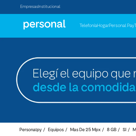
Empresas
Institucional
Telefonía
Hogar
Personal Pay
Personalpy
Equipos
Mas De 25 Mpx
8 GB
SI
M