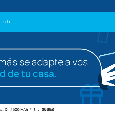
Tienda
as De 3500 MAh
SI
256GB