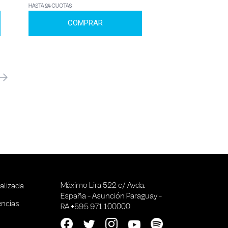
HASTA 24 CUOTAS
COMPRAR
óximo
Máximo Lira 522 c/ Avda.
alizada
España - Asunción Paraguay -
encias
RA +595 971 100000