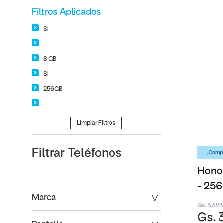
Filtros Aplicados
SI
8 GB
SI
256GB
Limpiar Filtros
Filtrar
Teléfonos
¡Compr
Honor
- 25
Marca
Gs. 3.42
Gs. 