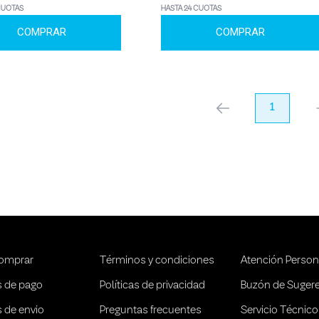
CUOTAS
HASTA 24 CUOTAS
COMPRAR
COMPRAR
anterior
1
pr
omprar
Términos y condiciones
Atención Person
 de pago
Políticas de privacidad
Buzón de Suger
 de envio
Preguntas frecuentes
Servicio Técnico