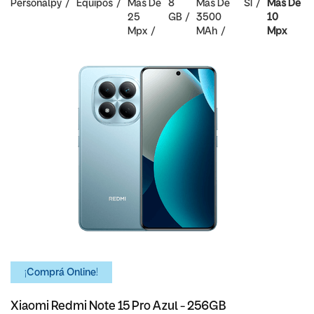
Personalpy
Equipos
Mas De
8
Mas De
SI
Mas De
25
GB
3500
10
Mpx
MAh
Mpx
¡Comprá Online!
Xiaomi Redmi Note 15 Pro Azul - 256GB