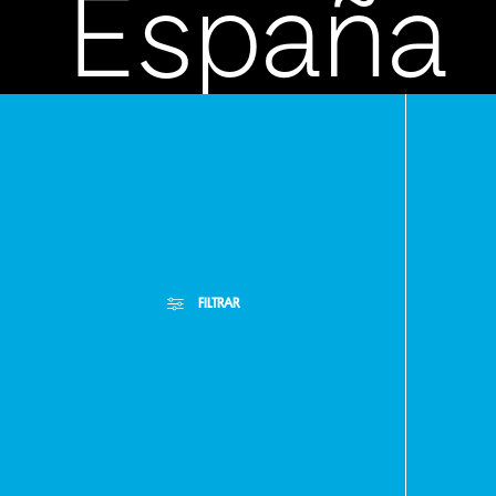
España
-
FILTRAR
Asunció