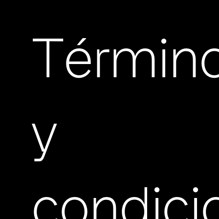
Términ
y
condici