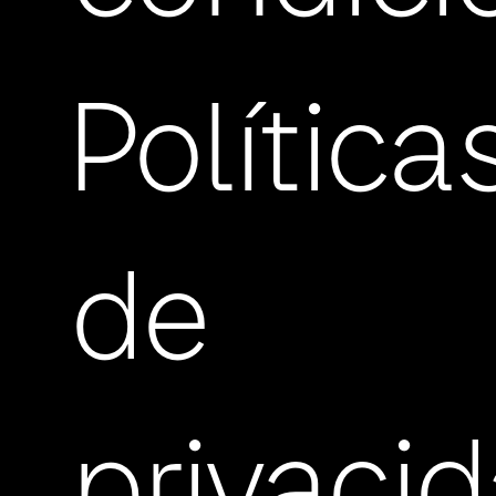
Política
de
privaci