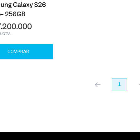
ung Galaxy S26
o- 256GB
7.200.000
CUOTAS
COMPRAR
anterior
1
pr