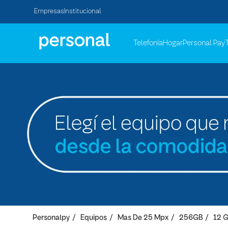
Empresas
Institucional
Telefonía
Hogar
Personal Pay
Personalpy
Equipos
Mas De 25 Mpx
256GB
12 