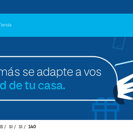
Tienda
GB
SI
SI
140