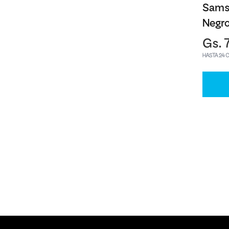
Sams
Negr
Gs. 
HASTA 24 