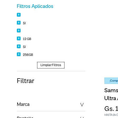
Filtros Aplicados
SI
12 GB
SI
256GB
Limpiar Filtros
Filtrar
¡Compr
Sams
Ultra
Marca
Gs. 
HASTA 24 