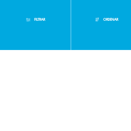
Preguntas
FILTRAR
ORDENAR
frecuentes
Filtros Aplicados
Menor Precio
Atención
Limpiar Filtros
Mayor Precio
Personalizada
Mejor Descuento
Buzón de
Lanzamientos