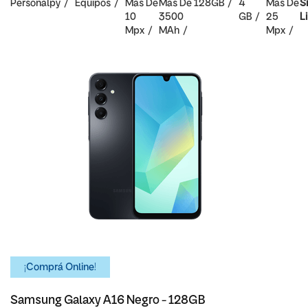
Personalpy
Equipos
Mas De
Mas De
128GB
4
Mas De
S
10
3500
GB
25
L
Mpx
MAh
Mpx
¡Comprá Online!
Samsung Galaxy A16 Negro - 128GB