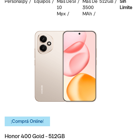
Personalpy
Equipos
Mas De
SI
Mas De
512GB
Sin
10
3500
Limite
Mpx
MAh
¡Comprá Online!
Honor 400 Gold - 512GB