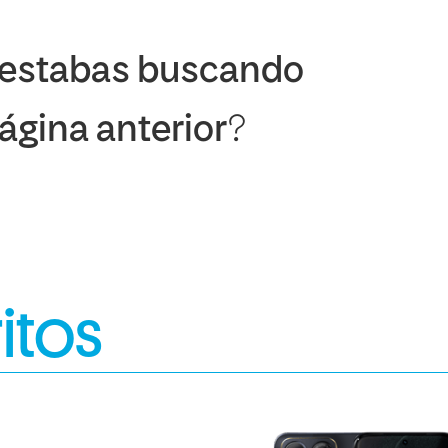
 estabas buscando
página anterior?
itos