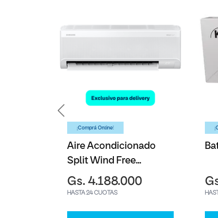
¡Comprá Online!
¡
y A17
Aire Acondicionado
Ba
Split Wind Free
Samsung - 12000BTU
0
Gs. 4.188.000
Gs
HASTA 24 CUOTAS
HAS