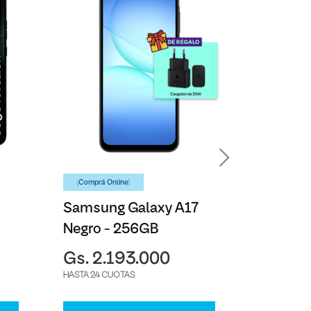
¡Comprá Online!
¡Comprá On
Samsung Galaxy A17
Aire Ac
Negro - 256GB
Split W
Samsun
Gs. 2.193.000
Gs. 4.
HASTA 24 CUOTAS
HASTA 24 C