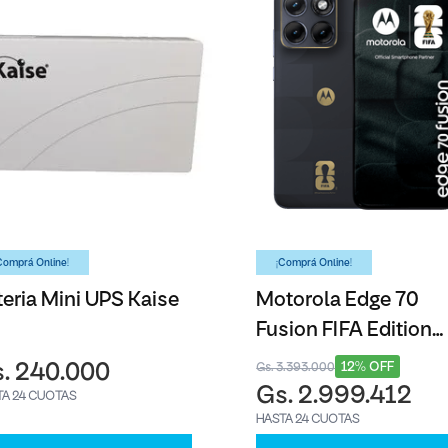
Comprá Online!
¡Comprá Online!
teria Mini UPS Kaise
Motorola Edge 70
Fusion FIFA Edition
Azul - 256GB
12% OFF
. 240.000
Gs. 3.393.000
Gs. 2.999.412
TA 24 CUOTAS
HASTA 24 CUOTAS