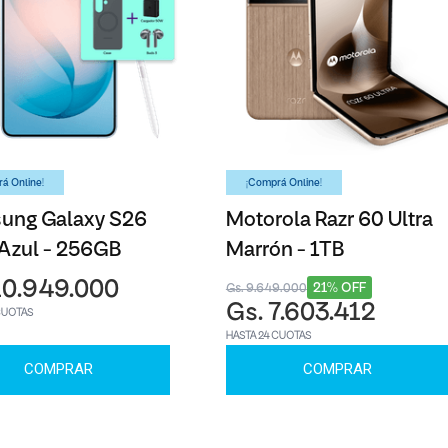
á Online!
¡Comprá Online!
ung Galaxy S26
Motorola Razr 60 Ultra
 Azul - 256GB
Marrón - 1TB
10.949.000
21% OFF
Gs. 9.649.000
Gs. 7.603.412
CUOTAS
HASTA 24 CUOTAS
COMPRAR
COMPRAR