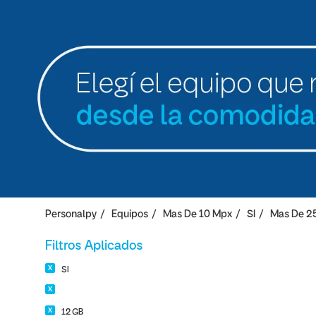
Personalpy
Equipos
Mas De 10 Mpx
SI
Mas De 2
Filtros Aplicados
SI
12 GB