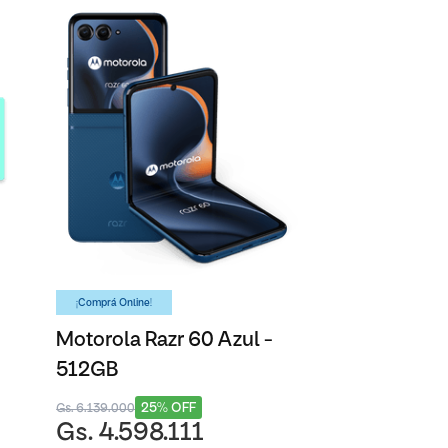
¡Comprá Online!
Motorola Razr 60 Azul -
512GB
25% OFF
Gs. 6.139.000
Gs. 4.598.111