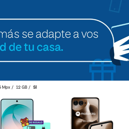
5 Mpx
12 GB
SI