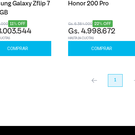
ng Galaxy Zflip 7
Honor 200 Pro
6GB
11% OFF
22% OFF
3.000
Gs. 6.384.000
8.003.544
Gs. 4.998.672
CUOTAS
HASTA 24 CUOTAS
COMPRAR
COMPRAR
anterior
1
pr