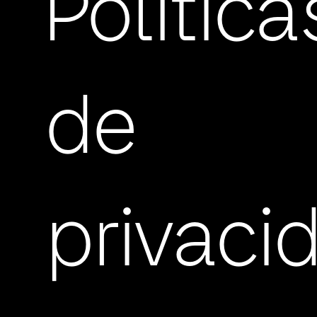
Política
de
privaci