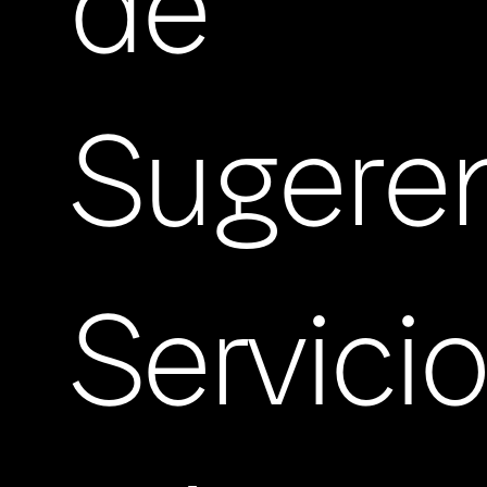
de
Sugere
Servici