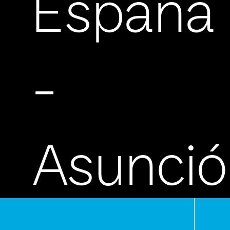
España
-
Asunci