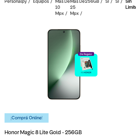
Personalpy
Equipos
Mas De
Mas De
256GB
SI
SI
Sin
10
25
Limit
Mpx
Mpx
¡Comprá Online!
Honor Magic 8 Lite Gold - 256GB