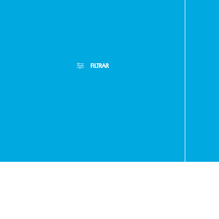
Paragua
FILTRAR
- RA
+595
Filtros Aplicados
Menor Precio
Limpiar Filtros
Mayor Precio