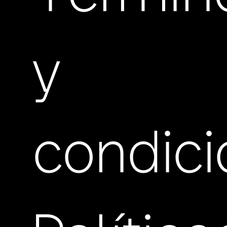
y
condic