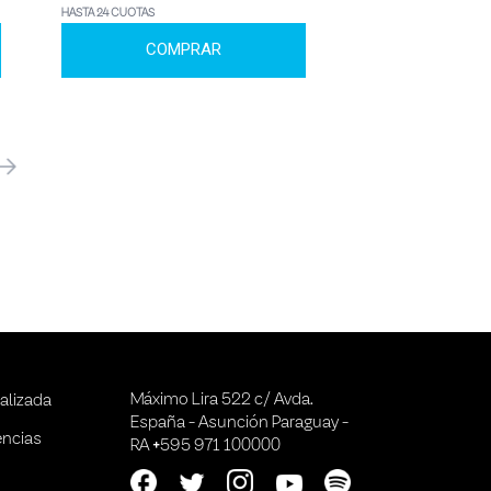
HASTA 24 CUOTAS
COMPRAR
óximo
Máximo Lira 522 c/ Avda.
alizada
España - Asunción Paraguay -
encias
RA +595 971 100000