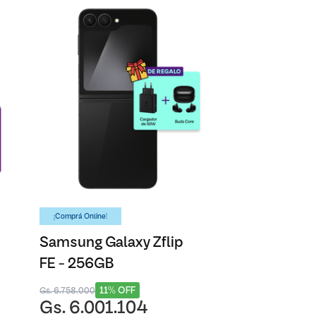
¡Comprá Online!
Samsung Galaxy Zflip
FE - 256GB
11% OFF
Gs. 6.758.000
Gs. 6.001.104