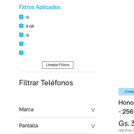
Filtros Aplicados
SI
8 GB
SI
Limpiar Filtros
Filtrar
Teléfonos
¡Compr
Honor
Marca
- 25
Gs. 
Pantalla
HASTA 24 