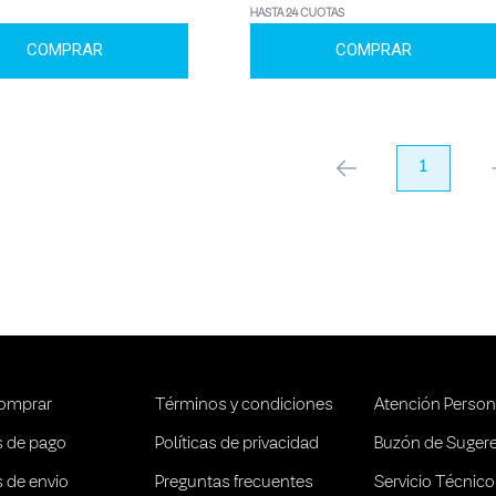
HASTA 24 CUOTAS
COMPRAR
COMPRAR
anterior
1
pr
omprar
Términos y condiciones
Atención Person
 de pago
Políticas de privacidad
Buzón de Suger
 de envio
Preguntas frecuentes
Servicio Técnico