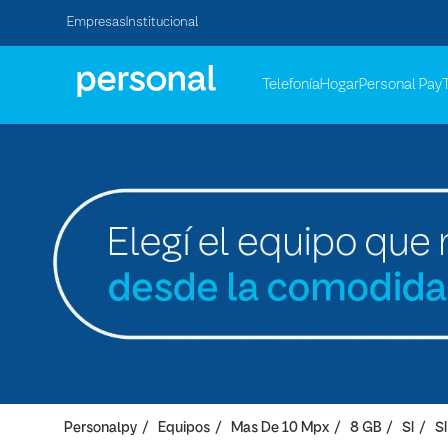
Empresas
Institucional
Telefonía
Hogar
Personal Pay
Personalpy
Equipos
Mas De 10 Mpx
8 GB
SI
SI