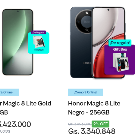
á Online!
¡Comprá Online!
 Magic 8 Lite Gold
Honor Magic 8 Lite
6GB
Negro - 256GB
3.423.000
2% OFF
Gs. 3.423.000
Gs. 3.340.848
CUOTAS