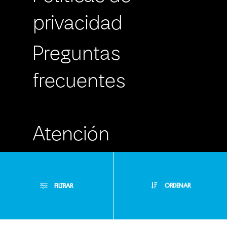
privacidad
Preguntas
frecuentes
Atención
Personalizada
FILTRAR
ORDENAR
Buzón de
Sugerencias