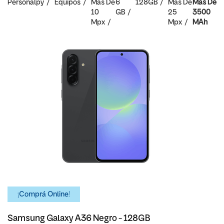
Personalpy
Equipos
Mas De
6
128GB
Mas De
Mas De
10
GB
25
3500
Mpx
Mpx
MAh
¡Comprá Online!
Samsung Galaxy A36 Negro - 128GB