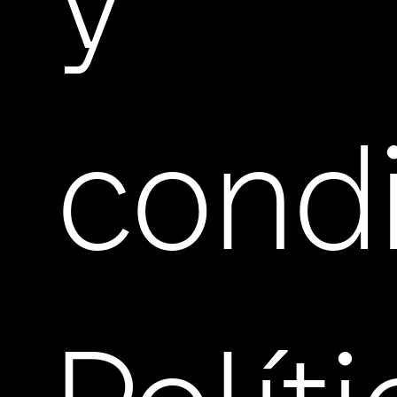
y
cond