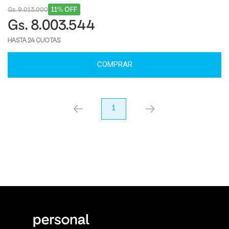
11% OFF
Gs. 9.013.000
Gs. 8.003.544
HASTA 24 CUOTAS
COMPRAR
anterior
1
próximo