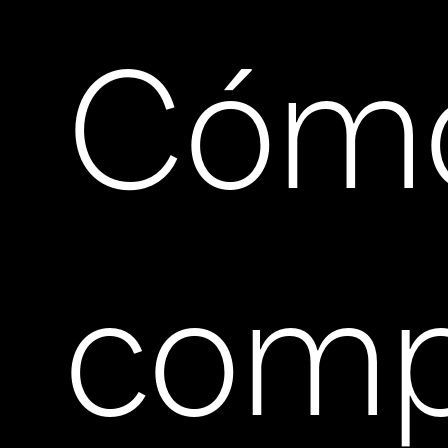
Cóm
comp