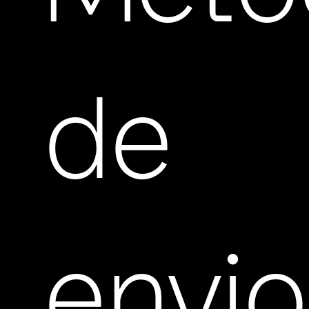
de
envio