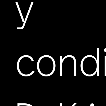
y
cond