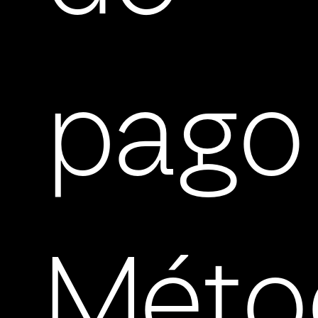
pago
Méto