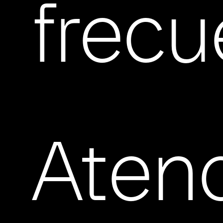
frec
Aten