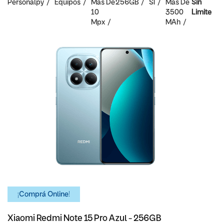
Personalpy
Equipos
Mas De
256GB
SI
Mas De
Sin
10
3500
Limite
Mpx
MAh
¡Comprá Online!
Xiaomi Redmi Note 15 Pro Azul - 256GB