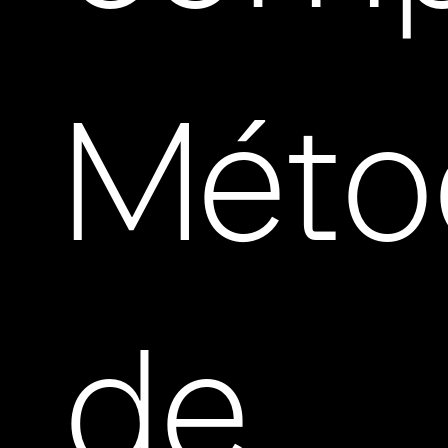
Méto
de