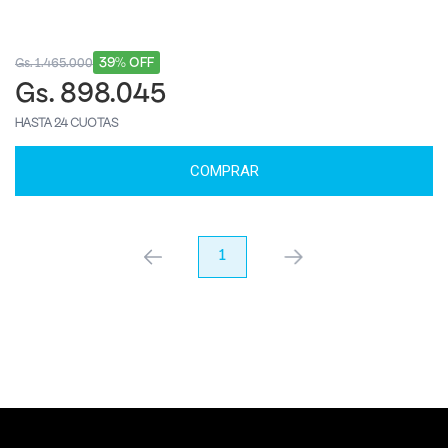
39% OFF
Gs. 1.465.000
Gs. 898.045
HASTA 24 CUOTAS
COMPRAR
anterior
1
próximo