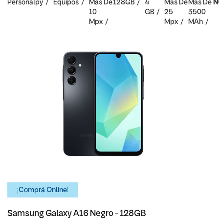
Personalpy
Equipos
Mas De
128GB
4
Mas De
Mas De
N
10
GB
25
3500
Mpx
Mpx
MAh
¡Comprá Online!
Samsung Galaxy A16 Negro - 128GB