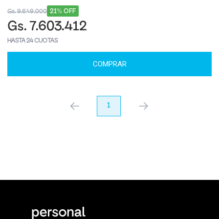
21% OFF
Gs. 9.649.000
Gs. 7.603.412
HASTA 24 CUOTAS
COMPRAR
anterior
1
próximo