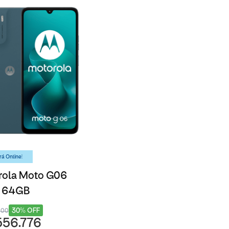
á Online!
rola Moto G06
- 64GB
30% OFF
000
556.776