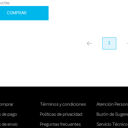
CUOTAS
COMPRAR
anterior
1
pr
omprar
Términos y condiciones
Atención Person
 de pago
Políticas de privacidad
Buzón de Suger
 de envio
Preguntas frecuentes
Servicio Técnico