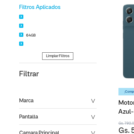
Filtros Aplicados
64GB
Limpiar Filtros
Filtrar
¡Compr
Marca
Moto
Azul
Pantalla
Gs. 792.
Gs. 
Camara Principal