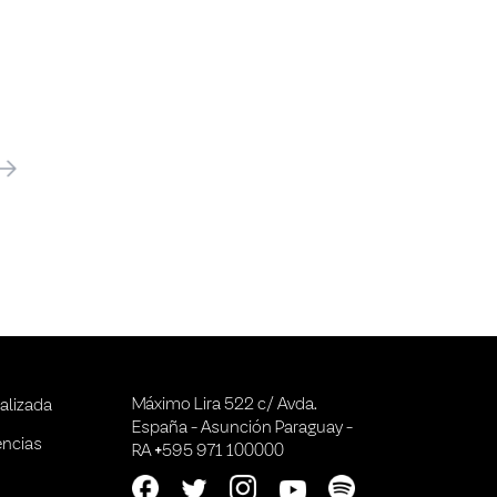
óximo
Máximo Lira 522 c/ Avda.
alizada
España - Asunción Paraguay -
encias
RA +595 971 100000