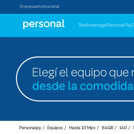
Empresas
Institucional
Telefonía
Hogar
Personal Pay
Personalpy
Equipos
Hasta 10 Mpx
64GB
140