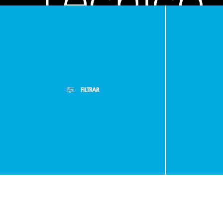
Técnico
FILTRAR
Máximo
Lira
Filtros Aplicados
Menor Precio
Limpiar Filtros