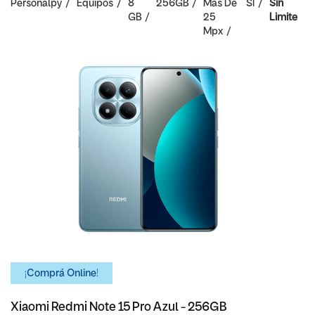
Personalpy
Equipos
8
256GB
Mas De
SI
Sin
GB
25
Limite
Mpx
¡Comprá Online!
Xiaomi Redmi Note 15 Pro Azul - 256GB