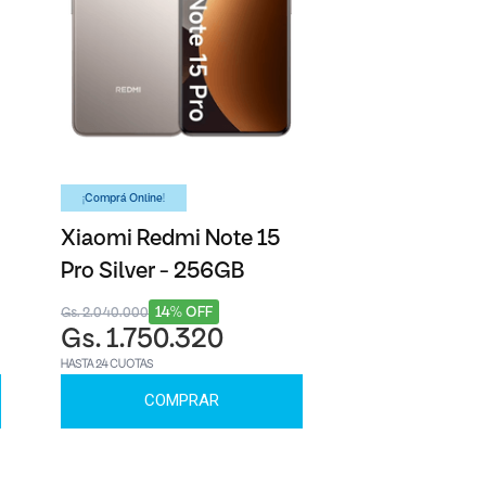
¡Comprá Online!
Xiaomi Redmi Note 15
Pro Silver - 256GB
14% OFF
Gs. 2.040.000
Gs. 1.750.320
HASTA 24 CUOTAS
COMPRAR