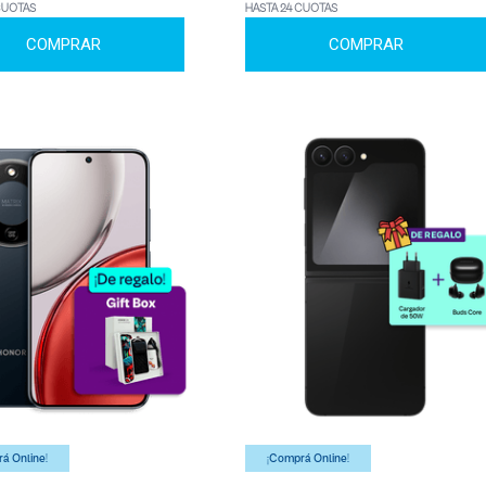
CUOTAS
HASTA 24 CUOTAS
COMPRAR
COMPRAR
á Online!
¡Comprá Online!