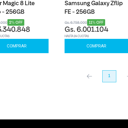
 Magic 8 Lite
Samsung Galaxy Zflip
o - 256GB
FE - 256GB
2% OFF
11% OFF
3.000
Gs. 6.758.000
3.340.848
Gs. 6.001.104
CUOTAS
HASTA 24 CUOTAS
COMPRAR
COMPRAR
anterior
1
pr