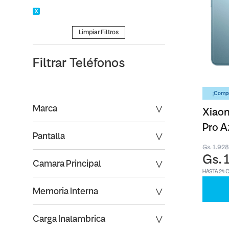
Limpiar Filtros
Filtrar
Teléfonos
¡Compr
Marca
Xiaom
Pro A
Pantalla
Gs. 1.92
Gs. 
Camara Principal
HASTA 24 
Memoria Interna
Carga Inalambrica