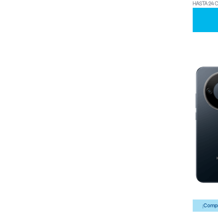
HASTA 24 
¡Compr