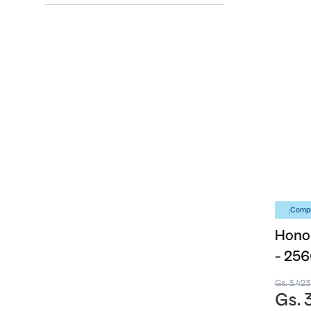
¡Compr
Honor
- 25
Gs. 3.42
Gs. 