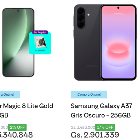
á Online!
¡Comprá Online!
 Magic 8 Lite Gold
Samsung Galaxy A37
6GB
Gris Oscuro - 256GB
2% OFF
17% OFF
3.000
Gs. 3.483.000
3.340.848
Gs. 2.901.339