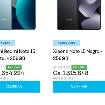
á Online!
¡Comprá Online!
i Redmi Note 15
Xiaomi Note 15 Negro -
zul - 256GB
256GB
14% OFF
13% OFF
8.000
Gs. 1.509.000
1.654.224
Gs. 1.315.848
CUOTAS
HASTA 24 CUOTAS
COMPRAR
COMPRAR