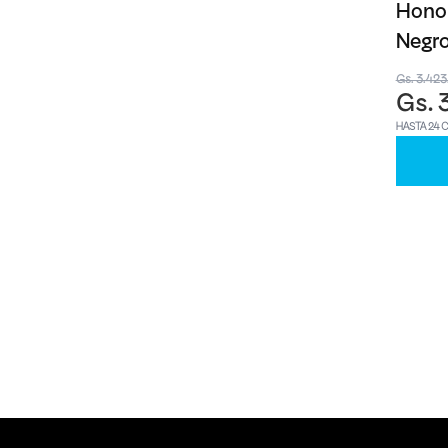
Honor
Negr
Gs. 3.42
Gs. 
HASTA 24 