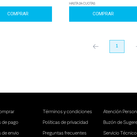
HASTA 24 CUOTAS
COMPRAR
COMPRAR
anterior
1
pr
omprar
Términos y condiciones
Atención Person
 de pago
Políticas de privacidad
Buzón de Suger
 de envio
Preguntas frecuentes
Servicio Técnico