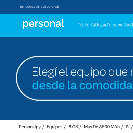
Empresas
Institucional
Telefonía
Hogar
Personal Pay
Personalpy
Equipos
8 GB
Mas De 3500 MAh
SI