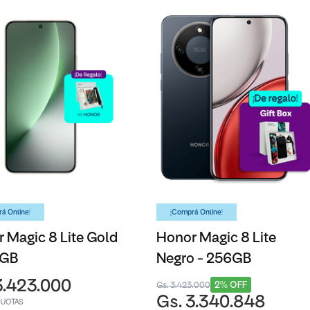
á Online!
¡Comprá Online!
 Magic 8 Lite Gold
Honor Magic 8 Lite
6GB
Negro - 256GB
3.423.000
2% OFF
Gs. 3.423.000
Gs. 3.340.848
CUOTAS