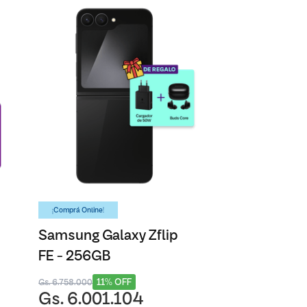
¡Comprá Online!
Samsung Galaxy Zflip
FE - 256GB
11% OFF
Gs. 6.758.000
Gs. 6.001.104