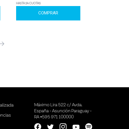
HASTA 24 CUOTAS
COMPRAR
óximo
Máximo Lira 522 c/ Avda.
alizada
España - Asunción Paraguay -
encias
RA +595 971 100000