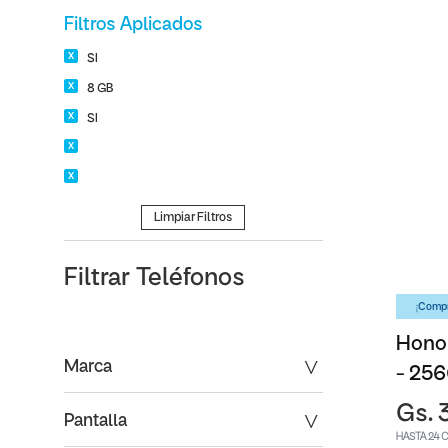
Filtros Aplicados
SI
8 GB
SI
Limpiar Filtros
Filtrar
Teléfonos
¡Compr
Honor
Marca
- 25
Gs. 
Pantalla
HASTA 24 