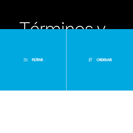
Términos y
condiciones
FILTRAR
ORDENAR
Políticas de
Filtros Aplicados
privacidad
Menor Precio
Limpiar Filtros
Mayor Precio
Preguntas