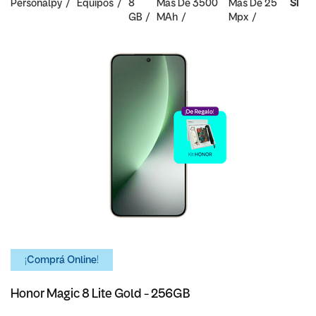
Personalpy
Equipos
8
Mas De 3500
Mas De 25
SI
GB
MAh
Mpx
¡Comprá Online!
Honor Magic 8 Lite Gold - 256GB