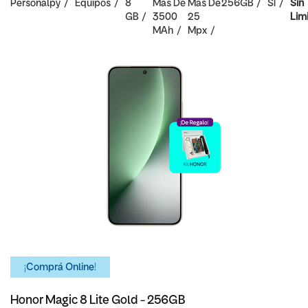
Personalpy
Equipos
8
Mas De
Mas De
256GB
SI
Sin
GB
3500
25
Lim
MAh
Mpx
¡Comprá Online!
Honor Magic 8 Lite Gold - 256GB