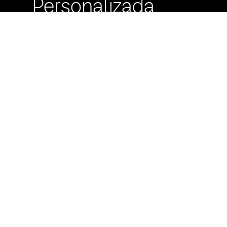
Personalizada
Buzón de
Sugerencias
Servicio Técnico
Máximo Lira 522 c/
Avda. España -