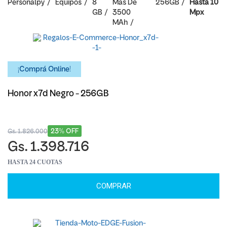
Personalpy
Equipos
8
Mas De
256GB
Hasta 10
GB
3500
Mpx
MAh
¡Comprá Online!
Honor x7d Negro - 256GB
23% OFF
Gs. 1.826.000
Gs. 1.398.716
HASTA 24 CUOTAS
COMPRAR