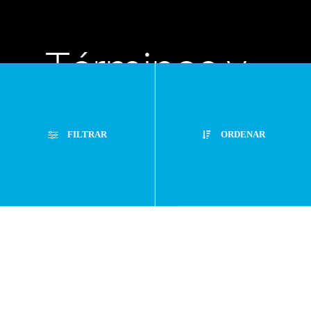
Términos y
condiciones
FILTRAR
ORDENAR
Políticas de
Filtros Aplicados
privacidad
Menor Precio
Limpiar Filtros
Mayor Precio
Preguntas