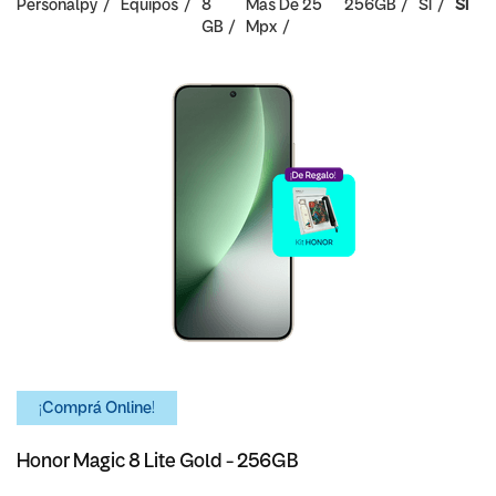
Personalpy
Equipos
8
Mas De 25
256GB
SI
SI
GB
Mpx
¡Comprá Online!
Honor Magic 8 Lite Gold - 256GB