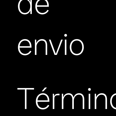
de
envio
Términ