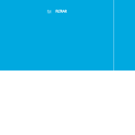
FILTRAR
- RA
+595
Filtros Aplicados
Menor Precio
Limpiar Filtros
Mayor Precio
971
Mejor Descuento