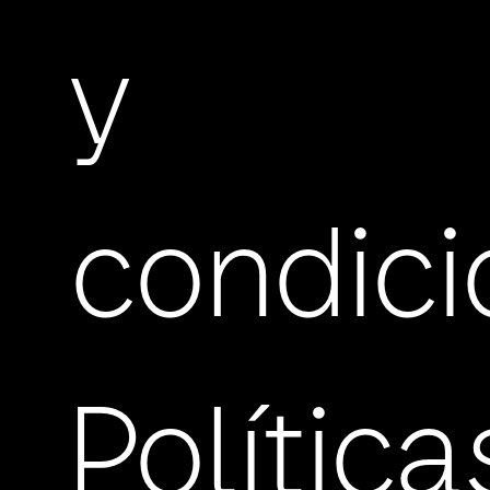
y
condic
Política