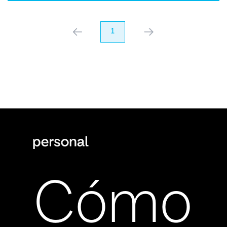
anterior
1
próximo
Cómo