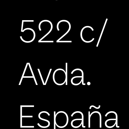
522 c/
Avda.
España