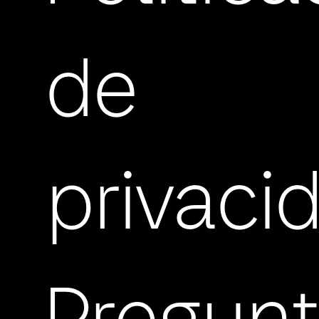
de
privaci