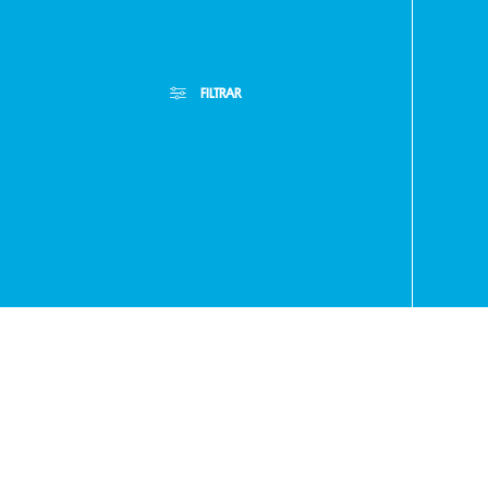
FILTRAR
- RA
+595
Filtros Aplicados
Menor Precio
Limpiar Filtros
971
Mayor Precio