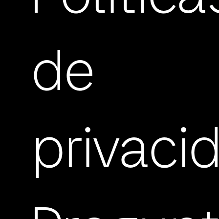
de
privaci