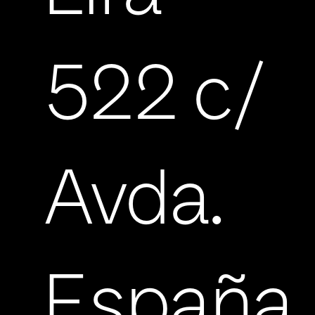
522 c/
Avda.
España