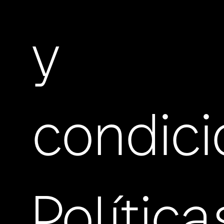
y
condic
Política