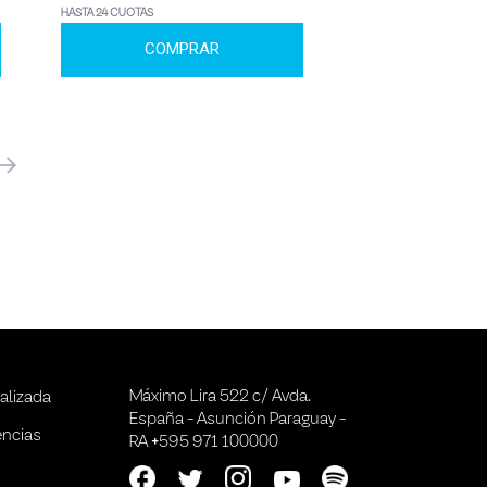
HASTA 24 CUOTAS
COMPRAR
óximo
Máximo Lira 522 c/ Avda.
alizada
España - Asunción Paraguay -
encias
RA +595 971 100000