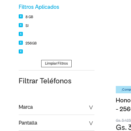
Filtros Aplicados
8 GB
SI
256GB
Limpiar Filtros
Filtrar
Teléfonos
¡Compr
Honor
Marca
- 25
Gs. 3.42
Pantalla
Gs. 