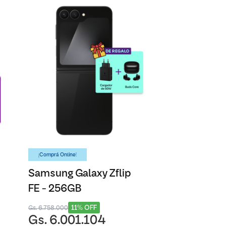
¡Comprá Online!
Samsung Galaxy Zflip
FE - 256GB
11% OFF
Gs. 6.758.000
Gs. 6.001.104