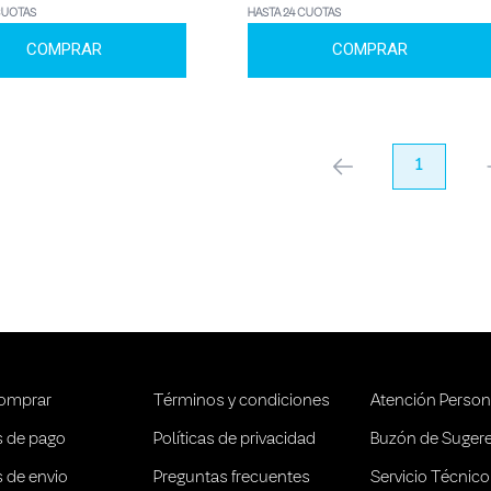
CUOTAS
HASTA 24 CUOTAS
COMPRAR
COMPRAR
anterior
1
pr
omprar
Términos y condiciones
Atención Person
 de pago
Políticas de privacidad
Buzón de Suger
 de envio
Preguntas frecuentes
Servicio Técnico