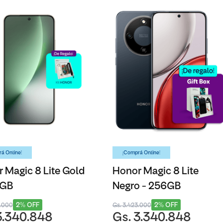
á Online!
¡Comprá Online!
 Magic 8 Lite Gold
Honor Magic 8 Lite
6GB
Negro - 256GB
2% OFF
2% OFF
3.000
Gs. 3.423.000
3.340.848
Gs. 3.340.848