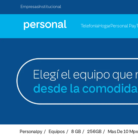
Empresas
Institucional
Telefonía
Hogar
Personal Pay
Personalpy
Equipos
8 GB
256GB
Mas De 10 Mpx