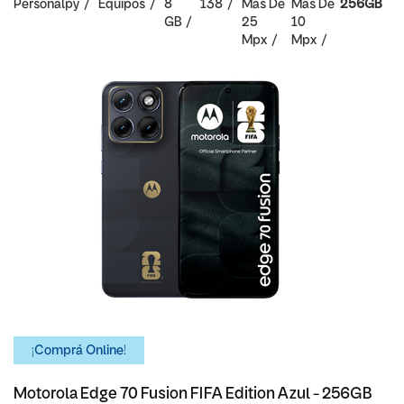
Personalpy
Equipos
8
138
Mas De
Mas De
256GB
GB
25
10
Mpx
Mpx
¡Comprá Online!
Motorola Edge 70 Fusion FIFA Edition Azul - 256GB