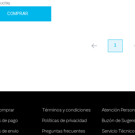
CUOTAS
COMPRAR
anterior
1
pr
omprar
Términos y condiciones
Atención Person
 de pago
Políticas de privacidad
Buzón de Suger
 de envio
Preguntas frecuentes
Servicio Técnico