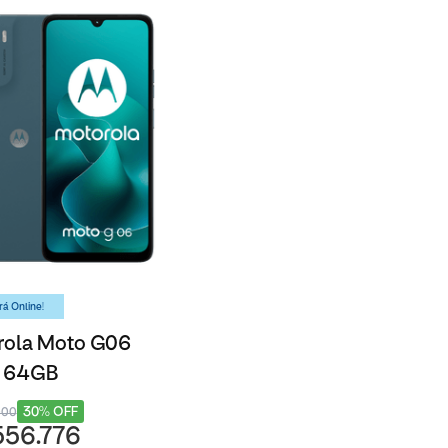
á Online!
rola Moto G06
- 64GB
30% OFF
000
556.776