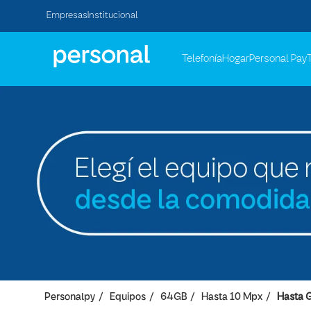
Empresas
Institucional
Telefonía
Hogar
Personal Pay
Personalpy
Equipos
64GB
Hasta 10 Mpx
Hasta 