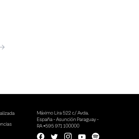
óximo
Máximo Lira 522 c/ Avda.
alizada
España - Asunción Paraguay -
encias
RA +595 971 100000