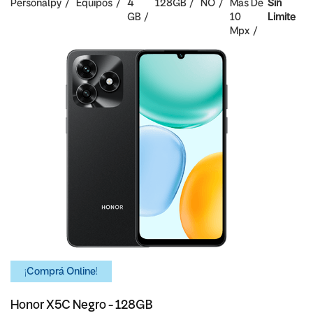
Personalpy
Equipos
4
128GB
NO
Mas De
Sin
GB
10
Limite
Mpx
¡Comprá Online!
Honor X5C Negro - 128GB