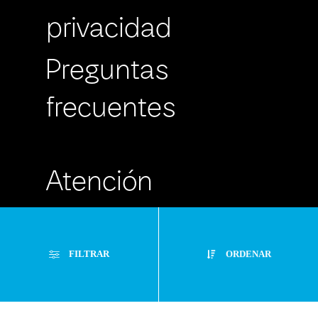
privacidad
Preguntas
frecuentes
Atención
Personalizada
FILTRAR
ORDENAR
Buzón de
Sugerencias
Filtros Aplicados