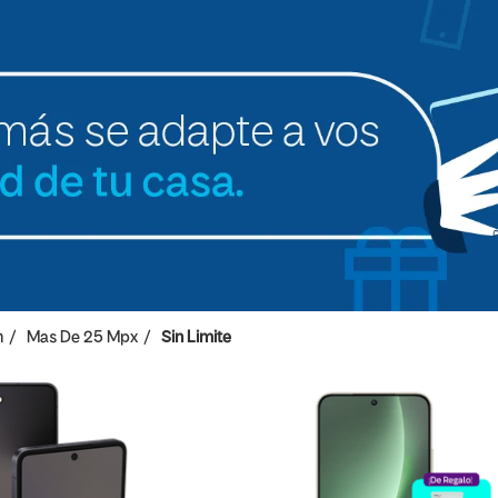
h
Mas De 25 Mpx
Sin Limite