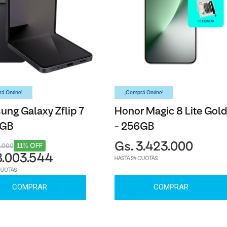
á Online!
¡Comprá Online!
ng Galaxy Zflip 7
Honor Magic 8 Lite Gold
6GB
- 256GB
Gs. 3.423.000
11% OFF
3.000
8.003.544
HASTA 24 CUOTAS
CUOTAS
COMPRAR
COMPRAR