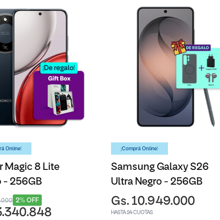
á Online!
¡Comprá Online!
 Magic 8 Lite
Samsung Galaxy S26
o - 256GB
Ultra Negro - 256GB
Gs. 10.949.000
2% OFF
3.000
3.340.848
HASTA 24 CUOTAS