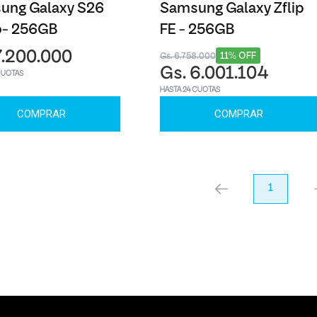
ung Galaxy S26
Samsung Galaxy Zflip
o- 256GB
FE - 256GB
7.200.000
11% OFF
Gs. 6.758.000
Gs. 6.001.104
CUOTAS
HASTA 24 CUOTAS
COMPRAR
COMPRAR
anterior
1
pr