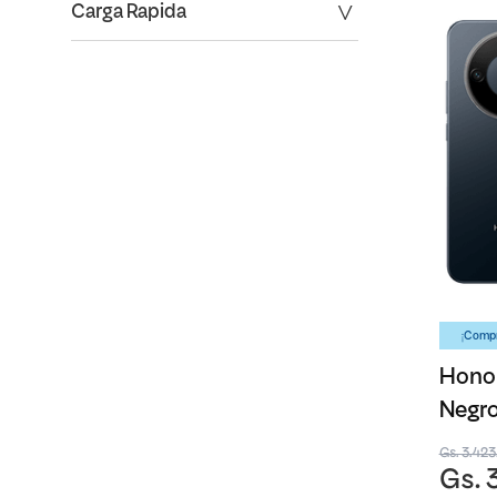
Carga Rapida
¡Compr
Honor
Negr
Gs. 3.42
Gs. 