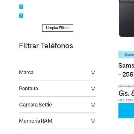
Limpiar Filtros
Filtrar
Teléfonos
¡Compr
Samsu
Marca
- 25
Gs. 9.01
Pantalla
Gs. 
HASTA 24 
Camara Selfie
Memoria RAM