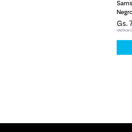
Sams
Negr
Gs. 
HASTA 24 