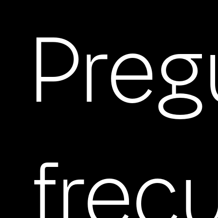
Preg
frec