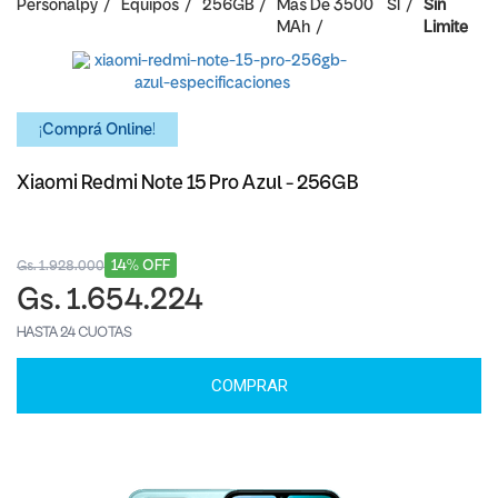
Personalpy
Equipos
256GB
Mas De 3500
SI
Sin
MAh
Limite
¡Comprá Online!
Xiaomi Redmi Note 15 Pro Azul - 256GB
14% OFF
Gs. 1.928.000
Gs. 1.654.224
HASTA 24 CUOTAS
COMPRAR