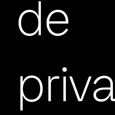
de
priv