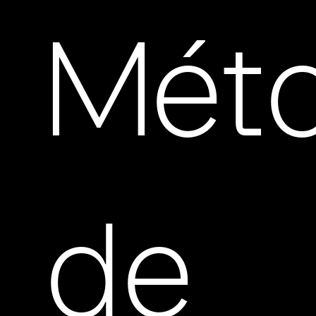
Mét
de