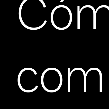
Có
com