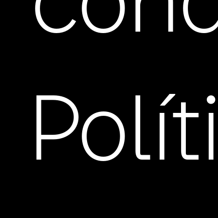
cond
Polít