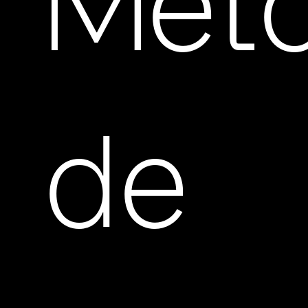
Mét
de