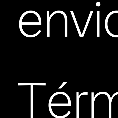
envi
Tér