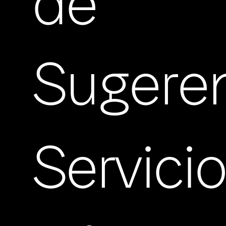
de
Sugere
Servici