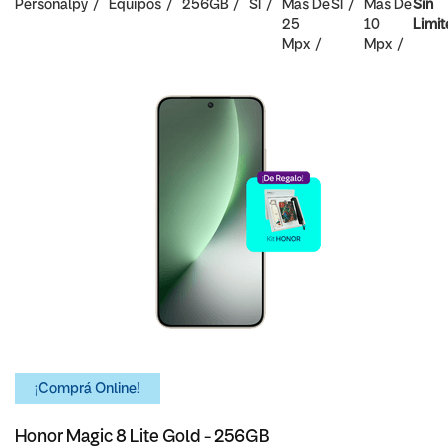
Personalpy
Equipos
256GB
SI
Mas De
SI
Mas De
Sin
25
10
Limit
Mpx
Mpx
¡Comprá Online!
Honor Magic 8 Lite Gold - 256GB