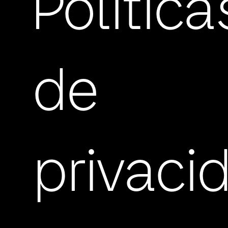
Política
de
privaci