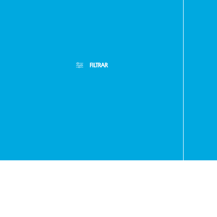
Paragua
FILTRAR
- RA
+595
Filtros Aplicados
Menor Precio
Limpiar Filtros
Mayor Precio