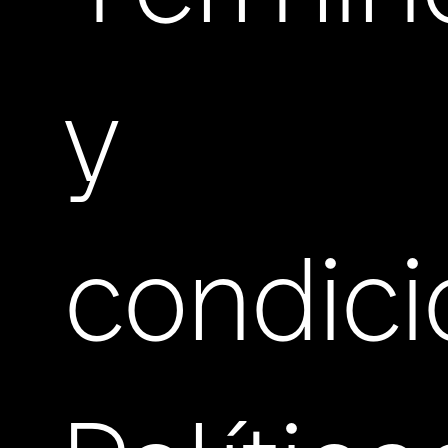
y
condic