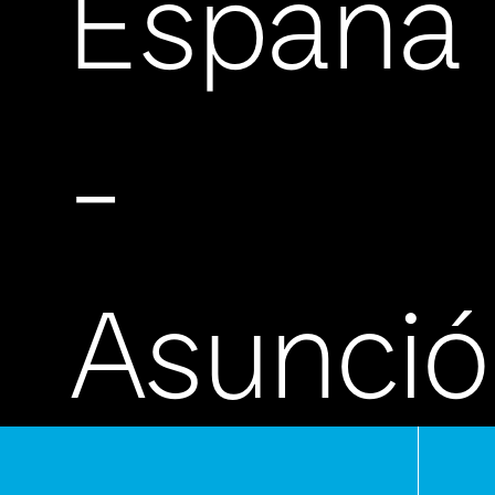
España
-
Asunci